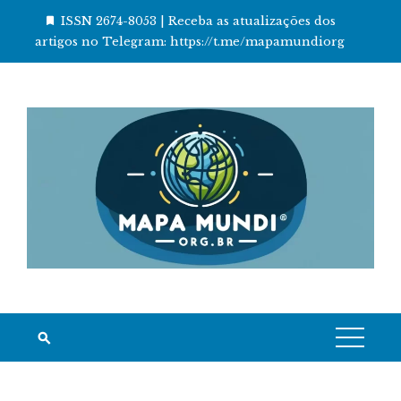
Skip
ISSN 2674-8053 | Receba as atualizações dos
to
artigos no Telegram: https://t.me/mapamundiorg
content