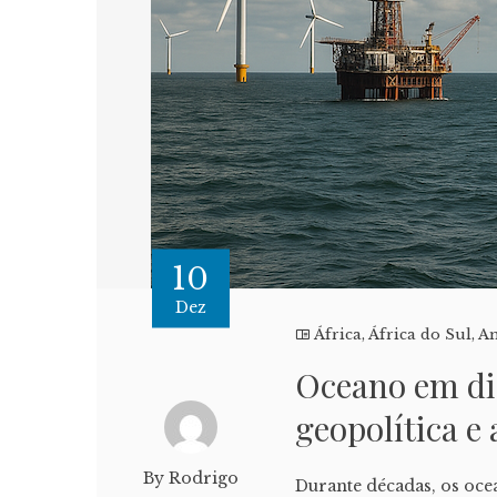
10
Dez
África
,
África do Sul
,
Am
Oceano em dis
geopolítica e
By Rodrigo
Durante décadas, os oc