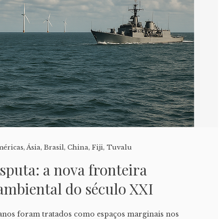
éricas
,
Ásia
,
Brasil
,
China
,
Fiji
,
Tuvalu
puta: a nova fronteira
 ambiental do século XXI
eanos foram tratados como espaços marginais nos