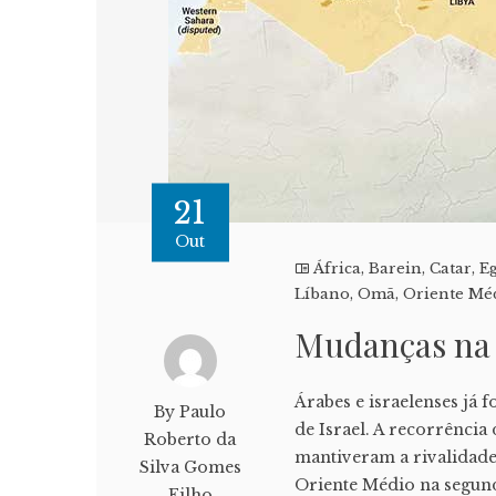
21
Out
África
,
Barein
,
Catar
,
Eg
Líbano
,
Omã
,
Oriente Mé
Mudanças na 
Árabes e israelenses já 
By Paulo
de Israel. A recorrência
Roberto da
mantiveram a rivalidade
Silva Gomes
Oriente Médio na segunda
Filho