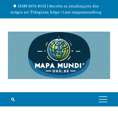
Skip
ISSN 2674-8053 | Receba as atualizações dos
to
artigos no Telegram: https://t.me/mapamundiorg
content