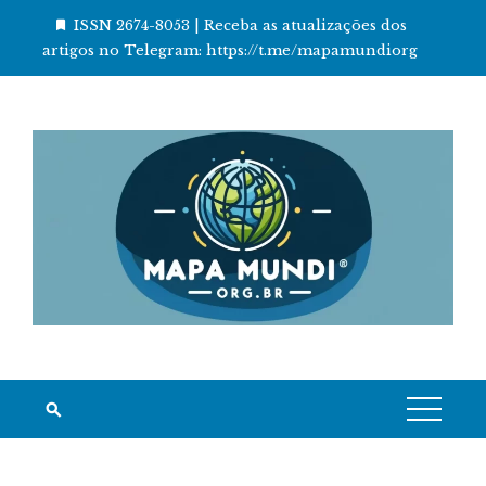
Skip
ISSN 2674-8053 | Receba as atualizações dos
to
artigos no Telegram: https://t.me/mapamundiorg
content