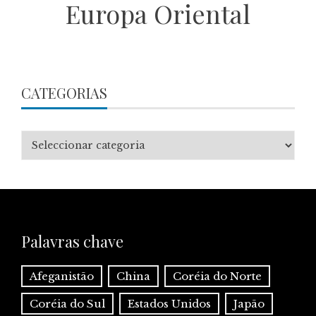
Europa Oriental
CATEGORIAS
Categorias
Palavras chave
Afeganistão
China
Coréia do Norte
Coréia do Sul
Estados Unidos
Japão