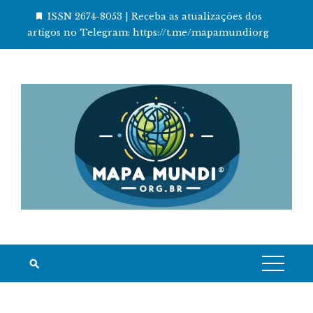
Skip
ISSN 2674-8053 | Receba as atualizações dos
to
artigos no Telegram: https://t.me/mapamundiorg
content