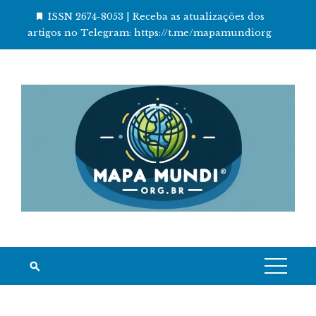
Skip
ISSN 2674-8053 | Receba as atualizações dos
to
artigos no Telegram: https://t.me/mapamundiorg
content