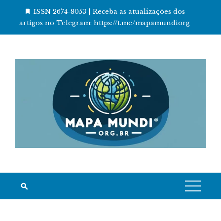
Skip
ISSN 2674-8053 | Receba as atualizações dos
to
artigos no Telegram: https://t.me/mapamundiorg
content