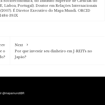
 Socioeconómica, do Instituto Superior de Ciencias do
, Lisboa, Portugal). Doutor em Relações Internacionais
a (2007). É Diretor Executivo do Mapa Mundi. ORCID
-1484-395X
rev
Next
e o
Por que investir seu dinheiro em J-REITs no
do?
Japão?