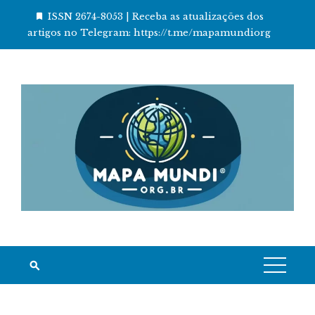
Skip
ISSN 2674-8053 | Receba as atualizações dos
to
artigos no Telegram: https://t.me/mapamundiorg
content