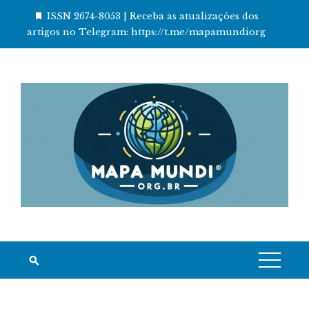
Skip
ISSN 2674-8053 | Receba as atualizações dos
to
artigos no Telegram: https://t.me/mapamundiorg
content