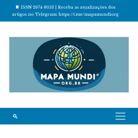
Skip
ISSN 2674-8053 | Receba as atualizações dos
to
artigos no Telegram: https://t.me/mapamundiorg
content