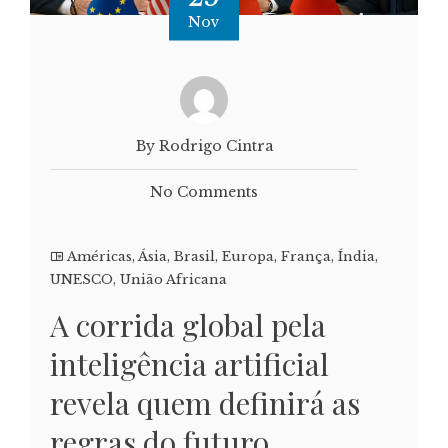
Nov
By Rodrigo Cintra
No Comments
Américas
,
Ásia
,
Brasil
,
Europa
,
França
,
Índia
,
UNESCO
,
União Africana
A corrida global pela
inteligência artificial
revela quem definirá as
regras do futuro