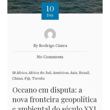
10
Dez
By Rodrigo Cintra
No Comments
África
,
África do Sul
,
Américas
,
Ásia
,
Brasil
,
China
,
Fiji
,
Tuvalu
Oceano em disputa: a
nova fronteira geopolítica
e ambiental do século XXI