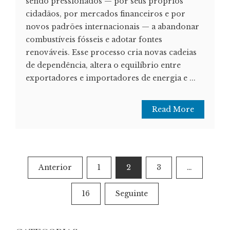
sendo pressionados — por seus próprios
cidadãos, por mercados financeiros e por
novos padrões internacionais — a abandonar
combustíveis fósseis e adotar fontes
renováveis. Esse processo cria novas cadeias
de dependência, altera o equilíbrio entre
exportadores e importadores de energia e ...
Read More
Paginação
Anterior
1
2
3
…
dos
16
Seguinte
conteúdos