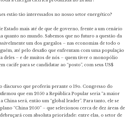
oda a energia elétrica produzida no Brasil !
ses estão tão interessados no nosso setor energético?
 de Estado mais até de que de governo, frente a um cenário
na quanto no mundo. Sabemos que no futuro a questão da
ossivelmente um dos gargalos – nas economias de todo o
nguém, até pelo desafio que enfrentam com uma população
ça deles – e de muitos de nós – quem tiver o monopólio
m cacife para se candidatar ao “posto”, com seus US$
 discurso que proferiu perante o 19o. Congresso do
afirmou que em 2050 a República Popular seria “a maior
 China será, então um “global leader”. Para tanto, ele se
plano “China 2050” – que selecionou cerca de dez áreas de
debruçará com absoluta prioridade: entre elas, o setor de