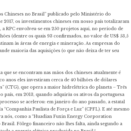
s Chineses no Brasil” publicado pelo Ministério do
 2017, os investimentos chineses em nosso país totalizaram
, a RPC envolveu-se em 250 projetos aqui, no período de
lhões (dentre os quais 93 confirmados, no valor de US$ 53,5
estinam às áreas de energia e mineração. As empresas do
ande maioria das aquisições (o que não deixa de ter seu
gia que se encontram nas mãos dos chineses atualmente é
co anos eles investiram cerca de 40 bilhões de dólares
s” (CTG), que opera a maior hidrelétrica do planeta – Três
so país, em 2013, quando adquiriu os ativos da portuguesa
processo se acelerou: em janeiro do ano passado, a estatal
da “Companhia Paulista de Força e Luz” (CPFL). E até mesmo
ra nós, como a “Huadian Fuxin Energy Corporation
 Brasil. Fôlego financeiro não lhes falta, ainda segundo a