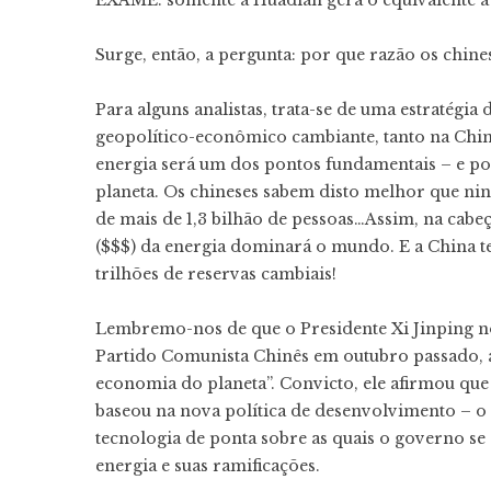
EXAME: somente a Huadian gera o equivalente a t
Surge, então, a pergunta: por que razão os chine
Para alguns analistas, trata-se de uma estratégia
geopolítico-econômico cambiante, tanto na Chi
energia será um dos pontos fundamentais – e p
planeta. Os chineses sabem disto melhor que ni
de mais de 1,3 bilhão de pessoas…Assim, na cabe
($$$) da energia dominará o mundo. E a China te
trilhões de reservas cambiais!
Lembremo-nos de que o Presidente Xi Jinping no
Partido Comunista Chinês em outubro passado, 
economia do planeta”. Convicto, ele afirmou que a
baseou na nova política de desenvolvimento – o 
tecnologia de ponta sobre as quais o governo se 
energia e suas ramificações.