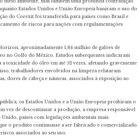
 ao meio ambiente, mas também uma profunda contradição
 Enquanto Estados Unidos e União Europeia baniram o uso do
ção do Corexit foi transferida para países como Brasil e
ocamento de riscos para nações com regulamentações
Horizon, aproximadamente 1,84 milhão de galões de
óleo no Golfo do México. Estudos subsequentes indicaram
 a toxicidade do óleo em até 52 vezes, afetando gravemente
disso, trabalhadores envolvidos na limpeza relataram
as, dores de cabeça e náuseas, associados à exposição ao
o pública, os Estados Unidos e a União Europeia proibiram o
 em vez de descontinuar a produção, a empresa responsável
o Unido, países com legislações ambientais mais
que o produto continuasse a ser fabricado e comercializado
iscos associados ao seu uso.