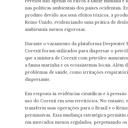
revelou não apenas os riscos à saúde humana e
nas políticas ambientais dos países ocidentais.
produto devido aos seus efeitos tóxicos, a produ
Reino Unido, evidenciando uma prática de desl
ambientais menos rigorosas.
Durante o vazamento da plataforma Deepwater 
Corexit foram utilizados para dispersar o petr
que a mistura de Corexit com petróleo aumentou
a fauna marinha e os ecossistemas locais. Além 
problemas de saúde, como irritações respiratóri
dispersante.
Em resposta às evidências científicas e à pressã
uso do Corexit em seus territórios. No entanto,
transferiu suas operações para o Brasil e o Rein
permissivas. Essa mudança estratégica permitiu 
em mercados menos regulados, perpetuando os r