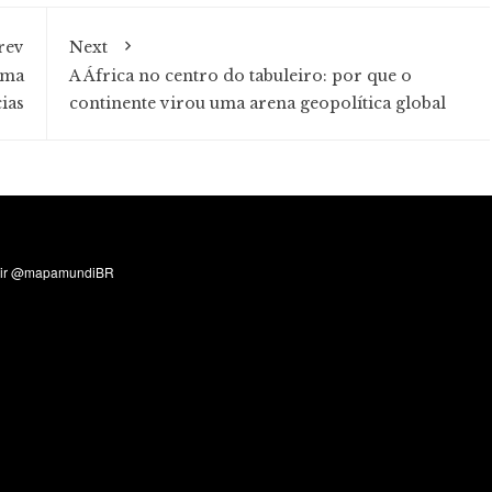
rev
Next
rma
A África no centro do tabuleiro: por que o
ias
continente virou uma arena geopolítica global