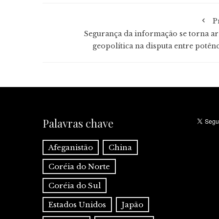
P
Segurança da informação se torna a
geopolítica na disputa entre potênc
Palavras chave
Afeganistão
China
Coréia do Norte
Coréia do Sul
Estados Unidos
Japão