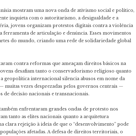
unísia mostram uma nova onda de ativismo social e político,
nte inquieta com o autoritarismo, a desigualdade e a
ia, jovens organizam protestos digitais contra a violência
ma ferramenta de articulação e denúncia. Esses movimentos
artes do mundo, criando uma rede de solidariedade global
vantaram contra reformas que ameaçam direitos básicos na
jovens desafiam tanto o conservadorismo religioso quanto
 a geopolítica internacional silencia abusos em nome da
s — muitas vezes desprezadas pelos governos centrais —
 de decisão nacionais e transnacionais.
a também enfrentaram grandes ondas de protesto nos
m tanto as elites nacionais quanto a arquitetura
a clara rejeição à ideia de que o “desenvolvimento” pode
opulações afetadas. A defesa de direitos territoriais, o