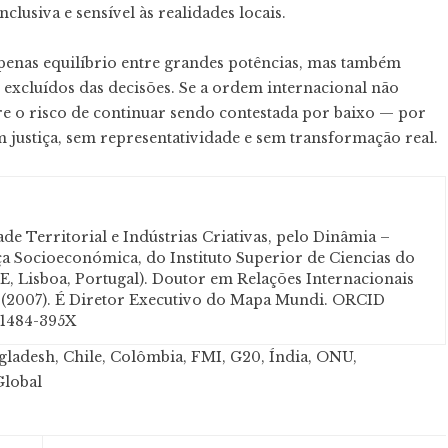
lusiva e sensível às realidades locais.
penas equilíbrio entre grandes potências, mas também
 excluídos das decisões. Se a ordem internacional não
re o risco de continuar sendo contestada por baixo — por
 justiça, sem representatividade e sem transformação real.
e Territorial e Indústrias Criativas, pelo Dinâmia –
 Socioeconómica, do Instituto Superior de Ciencias do
, Lisboa, Portugal). Doutor em Relações Internacionais
a (2007). É Diretor Executivo do Mapa Mundi. ORCID
-1484-395X
gladesh
,
Chile
,
Colômbia
,
FMI
,
G20
,
Índia
,
ONU
,
Global