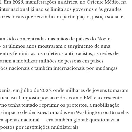
al. Em 2025, manifestações na África, no Oriente Médio, na
internacional já não se limita aos governos e às grandes
ores locais que reivindicam participação, justiça social e
ham sido concentradas nas mãos de países do Norte —
— os últimos anos mostraram o surgimento de uma
tos feministas, os coletivos antirracistas, as redes de
ssaram a mobilizar milhões de pessoas em países
ições nacionais e também internacionais por mudanças
uênia, em julho de 2025, onde milhares de jovens tomaram
ítica fiscal imposta por acordos com o FMI e a crescente
no tenha tentado reprimir os protestos, a mobilização
do impacto de decisões tomadas em Washington ou Bruxelas
era apenas nacional — era também global: questionava a
stos por instituições multilaterais.