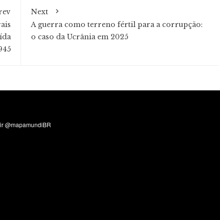
rev
Next
ais
A guerra como terreno fértil para a corrupção:
ída
o caso da Ucrânia em 2025
945