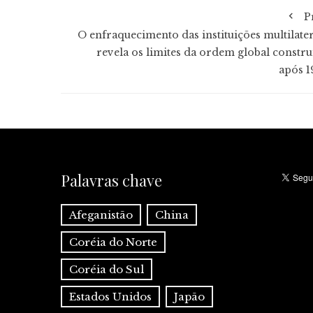
P
O enfraquecimento das instituições multilater
revela os limites da ordem global constru
após 1
Palavras chave
Afeganistão
China
Coréia do Norte
Coréia do Sul
Estados Unidos
Japão