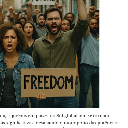
anças juvenis em países do Sul global têm se tornado
ais significativas, desafiando o monopólio das potências