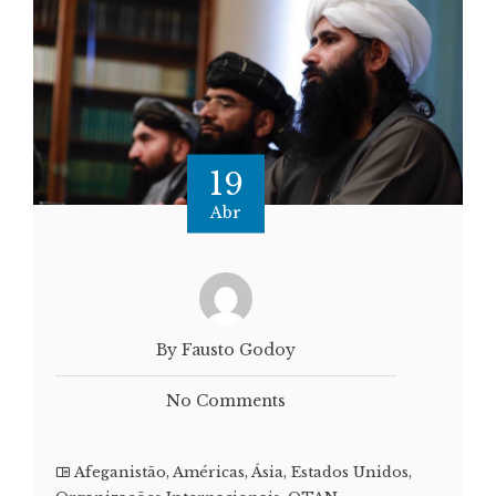
19
Abr
By Fausto Godoy
No Comments
Afeganistão
,
Américas
,
Ásia
,
Estados Unidos
,