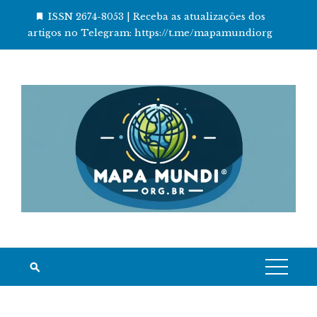
Skip
ISSN 2674-8053 | Receba as atualizações dos
to
artigos no Telegram: https://t.me/mapamundiorg
content