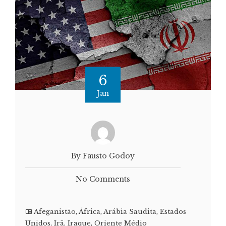
6
Jan
By Fausto Godoy
No Comments
Afeganistão
,
África
,
Arábia Saudita
,
Estados
Unidos
,
Irã
,
Iraque
,
Oriente Médio