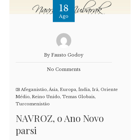
18
Ago
By Fausto Godoy
No Comments
Afeganistão
,
Ásia
,
Europa
,
Índia
,
Irã
,
Oriente
Médio
,
Reino Unido
,
Temas Globais
,
Turcomenistão
NAVROZ, o Ano Novo
parsi