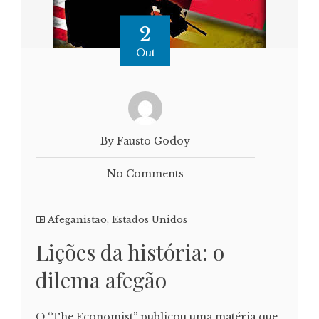
2
Out
By Fausto Godoy
No Comments
Afeganistão
,
Estados Unidos
Lições da história: o
dilema afegão
O “The Economist” publicou uma matéria que