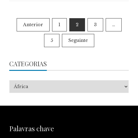
Paginação
Anterior
1
2
3
…
dos
5
Seguinte
conteúdos
CATEGORIAS
Categorias
Palavras chave