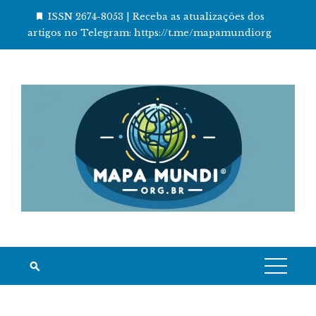
Skip
ISSN 2674-8053 | Receba as atualizações dos
to
artigos no Telegram: https://t.me/mapamundiorg
content